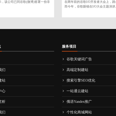
示，该公司已同谷歌(微博)签署一份非
在两年前的谷歌I/O开发者大会上，
而今年，谷歌眼镜在I/O大会主题演
航
服务项目
谷歌关键词广告
我们
高端定制建站
建站
搜索引擎SEO优化
中心
一站通云建站
赏析
俄语Yandex推广
我们
个性化商城网站