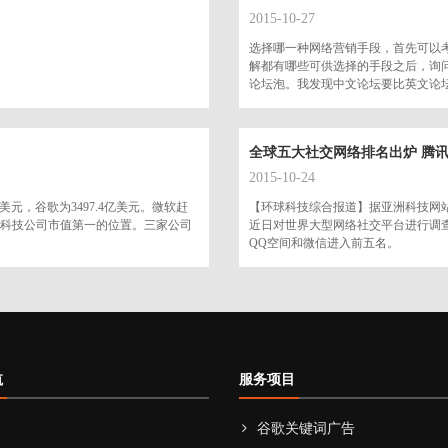
2015-10-27
选择哪一种网络营销手段，首先可以
解都有哪些可供选择的手段之后，询
论坛泡。我发现中文论坛要比英文论
全球五大社交网络排名出炉 腾
2015-10-24
元，谷歌为3497.4亿美元。微软赶
【环球科技综合报道】据亚洲科技网站Tech
在科技公司市值第一的位置。三家公司
近日对世界大型网络社交平台进行调
QQ空间和微信进入前五名。
航
服务项目
谷歌关键词广告