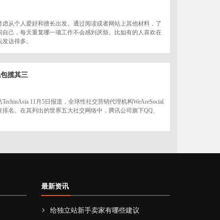
考虑从个人爱好和擅长出发。通过阅读或者网站上其他材料，了
问自己，每天重复哪一项工作不会感到厌烦。比如有的人喜欢在
坛发达得多。
讯包揽其三
inAsia 11月5日报道，全球性社交营销代理机构WeAreSocial
查排名。在其列出的世界五大社交网络中，腾讯公司旗下QQ、
最新资讯
给独立站新手卖家有哪些建议