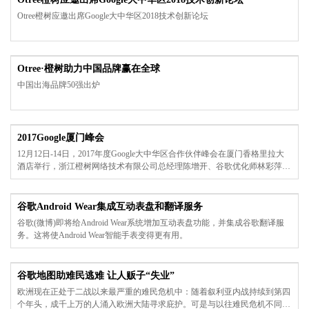
件显示这些测试将耗时 24 个月，已经在 17 个州的 26 个城镇进行测试。
Otree橙树应邀出席Google大中华区2018技术创新论坛
Otree·橙树助力中国品牌赢在全球
中国出海品牌50强出炉
2017Google厦门峰会
12月12日-14日，2017年度Google大中华区合作伙伴峰会在厦门香格里拉大
酒店举行，浙江橙树网络技术有限公司总经理陈增开、谷歌优化师林彩萍、
商务经理吴浩敬作为Google重要合作伙伴应邀参加此次峰会。
谷歌Android Wear集成互动表盘和翻译服务
谷歌(微博)即将给Android Wear系统增加互动表盘功能，并集成谷歌翻译服
务。这将使Android Wear智能手表变得更有用。
谷歌地图助难民逃难 让人贩子“失业”
欧洲现在正处于二战以来最严重的难民危机中：随着叙利亚内战持续到第四
个年头，成千上万的人涌入欧洲大陆寻求庇护。可是与以往难民危机不同的