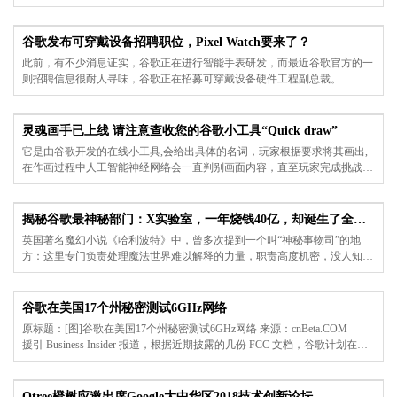
媒体的转型时期。
谷歌发布可穿戴设备招聘职位，Pixel Watch要来了？
此前，有不少消息证实，谷歌正在进行智能手表研发，而最近谷歌官方的一
则招聘信息很耐人寻味，谷歌正在招募可穿戴设备硬件工程副总裁。
灵魂画手已上线 请注意查收您的谷歌小工具“Quick draw”
它是由谷歌开发的在线小工具,会给出具体的名词，玩家根据要求将其画出,
在作画过程中人工智能神经网络会一直判别画面内容，直至玩家完成挑战或
游戏时间结束。 每个图像的挑战时间为20秒，它会给出各种名词，比如：
绵羊、饼干等，难度不一。
揭秘谷歌最神秘部门：X实验室，一年烧钱40亿，却诞生了全球最疯狂的
英国著名魔幻小说《哈利波特》中，曾多次提到一个叫“神秘事物司”的地
方：这里专门负责处理魔法世界难以解释的力量，职责高度机密，没人知道
里面的人具体在干什么。
到神秘事务司必须通过升降梯，出升降梯的栅栏后，一个简陋的走廊通向朴
素的黑门；打开这扇纯黑色门后，进入圆形黑色房间。十二扇一模一样、没
谷歌在美国17个州秘密测试6GHz网络
有标记、也没有把手的黑色房门彼此隔开一些距离嵌在四周黑色的墙壁上。
原标题：[图]谷歌在美国17个州秘密测试6GHz网络 来源：cnBeta.COM
这是小说里对神秘事物司的描写。
援引 Business Insider 报道，根据近期披露的几份 FCC 文档，谷歌计划在美
国 17 个州秘密测试 6GHz 网络。但目前尚不清楚谷歌想要测试什么内容。
目前掌握的线索包括：谷歌希望在 6GHz 频谱上进行实验，以“充分利用这
些频段来产生关于利用的相关技术信息，以提供可靠的宽带连接”。根据文
Otree橙树应邀出席Google大中华区2018技术创新论坛