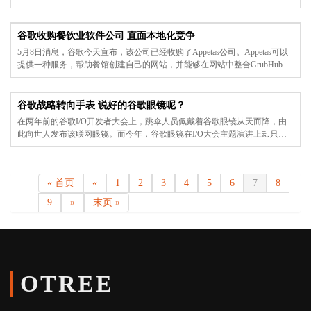
是，现在的难民不再盲目行动。在逃难人群中，智能手机几乎无处不在。如
同救援人员所说的那样，智能手机可帮助难民做出更明智决定，同时也改变
了对他们的援助发放方式。
谷歌收购餐饮业软件公司 直面本地化竞争
5月8日消息，谷歌今天宣布，该公司已经收购了Appetas公司。Appetas可以
提供一种服务，帮助餐馆创建自己的网站，并能够在网站中整合GrubHub、
OpenTable、Foursquare等服务功能和其它以食品行业为重点的服务功能，另
外还可以增加送货和预订服务等功能。
谷歌战略转向手表 说好的谷歌眼镜呢？
在两年前的谷歌I/O开发者大会上，跳伞人员佩戴着谷歌眼镜从天而降，由
此向世人发布该联网眼镜。而今年，谷歌眼镜在I/O大会主题演讲上却只字
未被提及。
« 首页
«
1
2
3
4
5
6
7
8
9
»
末页 »
OTREE