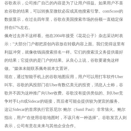
谷歌表示，公司推广自己的内容是为了让用户得益。如果用户不喜
欢谷歌的结果，可以转换至微软必应或其他搜索引擎。comScore的
数据显示，在过去四年里，谷歌在美国搜索市场的份额一直稳定保
持在67%左右。
佩奇过去并不这样看。他在2004年接受《花花公子》杂志采访时表
示：“大部分门户都把原创内容放在转载内容上面。我们觉得这里有
利益冲突，就像收钱搞搜索排名一样。它们的搜索没义务提供最好
的结果；它提供的是门户的结果。从良心上说，谷歌要避免这样
做。”媒体未能联系佩奇就本文置评。
现在，通过智能手机上的谷歌地图应用，用户可以用打车软件Uber
叫车。谷歌的风投部门在Uber有数亿美元的投资，消息人士称，谷
歌并不因为这种推广向Uber收费。谷歌没有提供类似的、到Uber竞
争对手Lyft或Sidecar的链接，而后者可能会提供较为便宜的服务。
这让Sidecar的首席执行官苏尼尔·鲍尔（Sunil Paul）非常恼火。鲍尔
指出，用户“在使用谷歌地图时，不该只有一种选择”。谷歌发言人则
表示，公司有意在未来与其他企业合作。