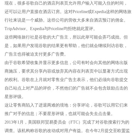
现在，很多谷歌自己的酒店列表页允许用户输入可能入住的时间，
还可以让用户直接在酒店订房。这对Priceline或Expedia这样的网络旅
行社来说是一个威胁。这些公司的营收大多来自酒店预订的佣金。
TripAdvisor、Expedia与Priceline均拒绝就此置评。
这些网络旅行社是谷歌的大广告主，所以此举可能会弄巧成拙。但
是，如果用户发现谷歌的结果更有帮助，他们就会继续到访谷歌，
广告主也得被迫支付更多广告费。
由于谷歌希望收集并显示更多信息，公司有时会向其他的网络出版
商施压，要求其分享内容或放弃其内容在列表页中以显著方式出现
的权利。谷歌在上月就对零售业广告主表示，他们必须向谷歌提交
自己站点上对产品的评价，不然他们的广告就不会包含鼓励点击的
星形评级。
这让零售商陷入了进退两难的境地：分享评论，谷歌可以用它们来
推广对手的信息；不要星形评级，也就可能会失去点击量。
2013年1月，美国联邦贸易委员会（FTC）完成了对谷歌搜索行为的
调查。该机构称谷歌的改动或对用户有益。在今年2月提交至欧盟监