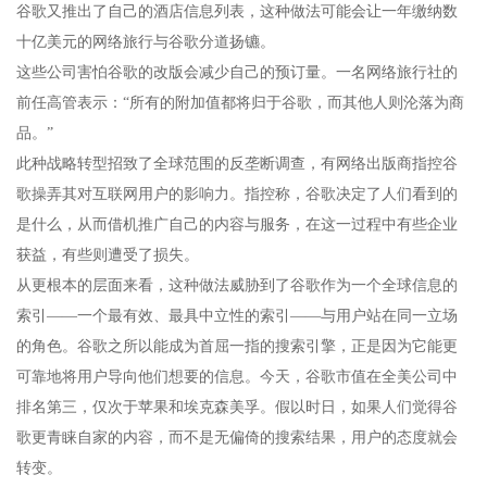
谷歌又推出了自己的酒店信息列表，这种做法可能会让一年缴纳数
十亿美元的网络旅行与谷歌分道扬镳。
这些公司害怕谷歌的改版会减少自己的预订量。一名网络旅行社的
前任高管表示：“所有的附加值都将归于谷歌，而其他人则沦落为商
品。”
此种战略转型招致了全球范围的反垄断调查，有网络出版商指控谷
歌操弄其对互联网用户的影响力。指控称，谷歌决定了人们看到的
是什么，从而借机推广自己的内容与服务，在这一过程中有些企业
获益，有些则遭受了损失。
从更根本的层面来看，这种做法威胁到了谷歌作为一个全球信息的
索引——一个最有效、最具中立性的索引——与用户站在同一立场
的角色。谷歌之所以能成为首屈一指的搜索引擎，正是因为它能更
可靠地将用户导向他们想要的信息。今天，谷歌市值在全美公司中
排名第三，仅次于苹果和埃克森美孚。假以时日，如果人们觉得谷
歌更青睐自家的内容，而不是无偏倚的搜索结果，用户的态度就会
转变。