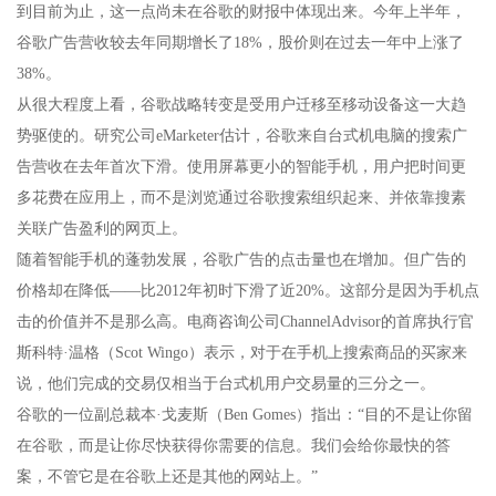
到目前为止，这一点尚未在谷歌的财报中体现出来。今年上半年，
谷歌广告营收较去年同期增长了18%，股价则在过去一年中上涨了
38%。
从很大程度上看，谷歌战略转变是受用户迁移至移动设备这一大趋
势驱使的。研究公司eMarketer估计，谷歌来自台式机电脑的搜索广
告营收在去年首次下滑。使用屏幕更小的智能手机，用户把时间更
多花费在应用上，而不是浏览通过谷歌搜索组织起来、并依靠搜素
关联广告盈利的网页上。
随着智能手机的蓬勃发展，谷歌广告的点击量也在增加。但广告的
价格却在降低——比2012年初时下滑了近20%。这部分是因为手机点
击的价值并不是那么高。电商咨询公司ChannelAdvisor的首席执行官
斯科特·温格（Scot Wingo）表示，对于在手机上搜索商品的买家来
说，他们完成的交易仅相当于台式机用户交易量的三分之一。
谷歌的一位副总裁本·戈麦斯（Ben Gomes）指出：“目的不是让你留
在谷歌，而是让你尽快获得你需要的信息。我们会给你最快的答
案，不管它是在谷歌上还是其他的网站上。”